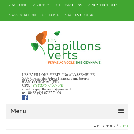
> ACCUEIL
> VIDEOS
> FORMATIONS
> NOS PRODUITS
> ASSOCIATION
> CHARTE
> ACCÈS/CONTACT
LES PAPILLONS VERTS / Nora LASSEMBLEE
5387 Chemin des Adrets Hameau Saint Joseph
83570 COTIGNAC (FR)
GPS:
43°31'36''N 6°06'45''E
email : lespapillonsverts@orange.fr
tel : 00 33 (0)6 67 27 74 00
Menu
DE RETOUR À
SHOP
> ACCUEIL