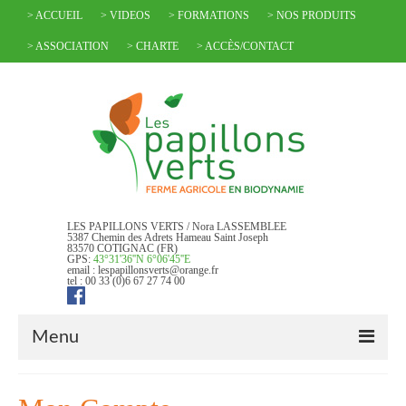
> ACCUEIL
> VIDEOS
> FORMATIONS
> NOS PRODUITS
> ASSOCIATION
> CHARTE
> ACCÈS/CONTACT
LES PAPILLONS VERTS / Nora LASSEMBLEE
5387 Chemin des Adrets Hameau Saint Joseph
83570 COTIGNAC (FR)
GPS:
43°31'36''N 6°06'45''E
email : lespapillonsverts@orange.fr
tel : 00 33 (0)6 67 27 74 00
Menu
> ACCUEIL